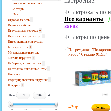
настроение.
Развивающие коврики
Сортеры
Фильтровать по н
Юлы
Все варианты
|
Д
Игровая мебель
+
заказ
Игровые наборы
Игрушки для девочек
+
Фильтры по цене 
Игрушечный транспорт
+
Интерактивные игрушки
Конструкторы
+
Погремушки "Подарочн
Музыкальные игрушки
набор" Стеллар (01517)
Мягкие игрушки
+
Наборы для творчества
+
Настольно-напольные игры
+
Ночники
Радиоуправляемые игрушки
+
Фигурки
+
Ք
Цена
-
430р.
Купить
69
830
1510
2340