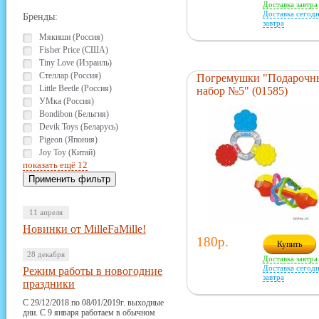
Доставка завтра
Доставка сегодн
Бренды:
завтра
Мякиши (Россия)
Fisher Price (США)
Tiny Love (Израиль)
Стеллар (Россия)
Погремушки "Подарочн
Little Beetle (Россия)
набор №5" (01585)
УМка (Россия)
Bondibon (Бельгия)
Devik Toys (Беларусь)
Pigeon (Япония)
Joy Toy (Китай)
показать ещё 12
11 апреля
Новинки от MilleFaMille!
180р.
Купить
28 декабря
Доставка завтра
Доставка сегодн
Режим работы в новогодние
завтра
праздники
С 29/12/2018 по 08/01/2019г. выходные
дни. С 9 января работаем в обычном