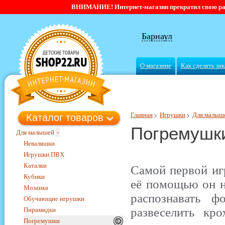
ВНИМАНИЕ! Интернет-магазин прекратил свою работ
Барнаул
О магазине
Как сделать зак
Главная
Игрушки
Для малыш
Каталог товаров
Погремушк
Для малышей
-
Неваляшки
Игрушки ПВХ
Каталки
Самой первой иг
Кубики
её помощью он н
Мозаика
распознавать ф
Обучающие игрушки
развеселить кр
Пирамидки
Погремушки