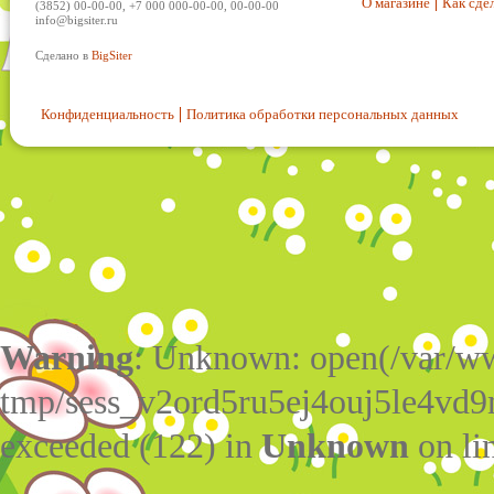
О магазине
Как сдел
(3852) 00-00-00, +7 000 000-00-00, 00-00-00
info@bigsiter.ru
Сделано в
BigSiter
Конфиденциальность
Политика обработки персональных данных
Warning
: Unknown: open(/var/w
tmp/sess_v2ord5ru5ej4ouj5le4vd
exceeded (122) in
Unknown
on li