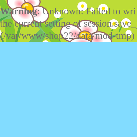
Warning
: Unknown: Failed to write
the current setting of session.save_
(/var/www/shop22/data/mod-tmp)