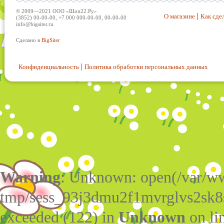
© 2009—2021 ООО «Шоп22.Ру»
О магазине
Как сдел
(3852) 00-00-00, +7 000 000-00-00, 00-00-00
info@bigsiter.ru
Сделано в
BigSiter
Конфиденциальность
Политика обработки персональных данных
Warning
: Unknown: open(/var/w
tmp/sess_93j3dmu2f1mvrglvs2sk8
exceeded (122) in
Unknown
on li