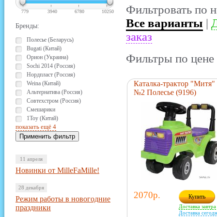
Фильтровать по н
779
3940
6780
10250
Все варианты
|
Д
Бренды:
заказ
Полесье (Беларусь)
Bugati (Китай)
Фильтры по цене 
Орион (Украина)
Sochi 2014 (Россия)
Нордпласт (Россия)
Каталка-трактор "Митя"
Weina (Китай)
№2 Полесье (9196)
Альтернатива (Россия)
Совтехстром (Россия)
Смешарики
1Toy (Китай)
показать ещё 4
11 апреля
Новинки от MilleFaMille!
28 декабря
2070р.
Купить
Режим работы в новогодние
праздники
Доставка завтра
Доставка сегодн