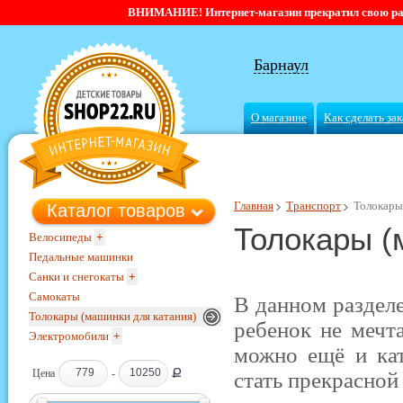
ВНИМАНИЕ! Интернет-магазин прекратил свою работ
Барнаул
О магазине
Как сделать зак
Главная
Транспорт
Толокары
Каталог товаров
Толокары (
Велосипеды
+
Педальные машинки
Санки и снегокаты
+
Самокаты
В данном разделе
Толокары (машинки для катания)
ребенок не мечт
Электромобили
+
можно ещё и ка
Ք
Цена
-
стать прекрасной