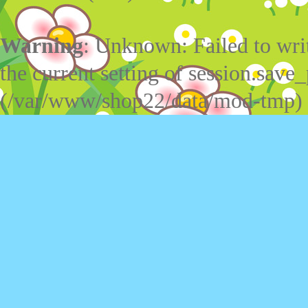
Warning
: Unknown: Failed to write
the current setting of session.save_
(/var/www/shop22/data/mod-tmp)