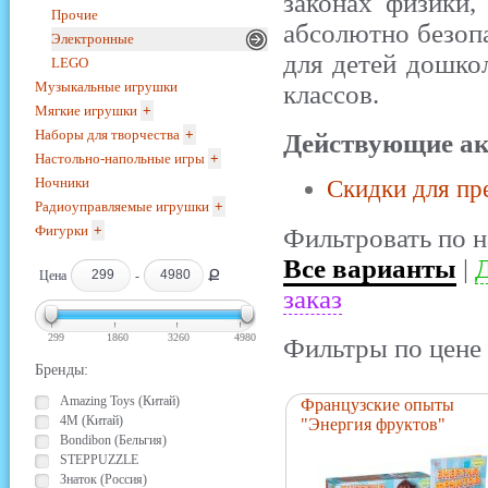
законах физики,
Прочие
абсолютно безопа
Электронные
для детей дошко
LEGO
Музыкальные игрушки
классов.
Мягкие игрушки
+
Наборы для творчества
+
Действующие ак
Настольно-напольные игры
+
Ночники
Скидки для пр
Радиоуправляемые игрушки
+
Фигурки
+
Фильтровать по н
Все варианты
|
Д
Ք
Цена
-
заказ
299
1860
3260
4980
Фильтры по цене 
Бренды:
Amazing Toys (Китай)
Французские опыты
4M (Китай)
"Энергия фруктов"
Bondibon (Бельгия)
STEPPUZZLE
Знаток (Россия)