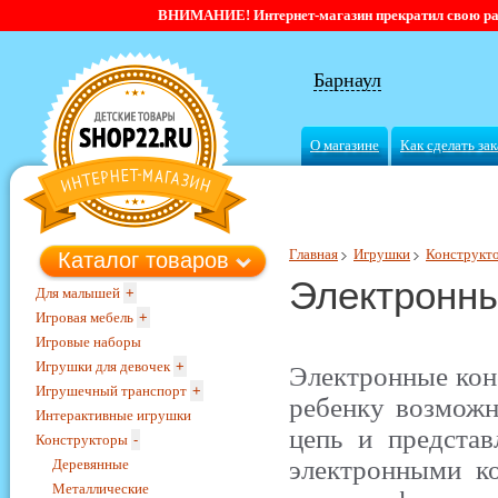
ВНИМАНИЕ! Интернет-магазин прекратил свою работ
Барнаул
О магазине
Как сделать зак
Главная
Игрушки
Конструкт
Каталог товаров
Электронн
Для малышей
+
Игровая мебель
+
Игровые наборы
Игрушки для девочек
+
Электронные кон
Игрушечный транспорт
+
ребенку возможн
Интерактивные игрушки
цепь и предста
Конструкторы
-
электронными к
Деревянные
Металлические