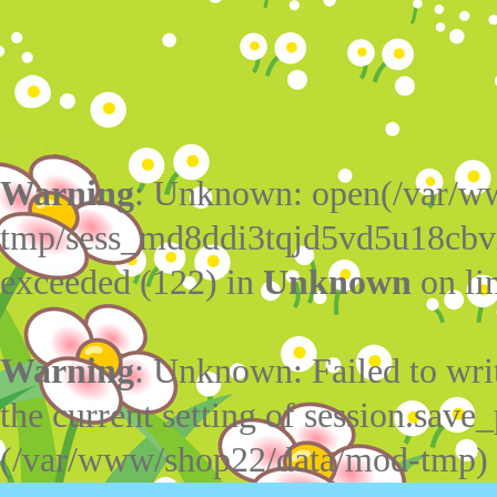
Warning
: Unknown: open(/var/w
tmp/sess_md8ddi3tqjd5vd5u18cbv
exceeded (122) in
Unknown
on li
Warning
: Unknown: Failed to write
the current setting of session.save_
(/var/www/shop22/data/mod-tmp)