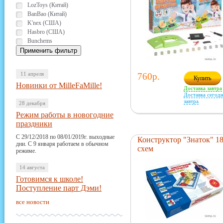
LozToys (Китай)
BanBao (Китай)
K'nex (США)
Hasbro (США)
Bunchems
11 апреля
760р.
Купить
Новинки от MilleFaMille!
Доставка завтра
Доставка сегодн
завтра
28 декабря
Режим работы в новогодние
праздники
С 29/12/2018 по 08/01/2019г. выходные
Конструктор "Знаток" 1
дни. С 9 января работаем в обычном
схем
режиме.
14 августа
Готовимся к школе!
Поступление парт Дэми!
все новости