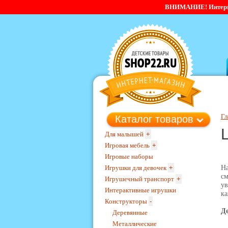
ВНИМАНИЕ! Интернет-
Гл
Каталог товаров
Для малышей
+
Игровая мебель
+
Игровые наборы
Игрушки для девочек
+
Н
с
Игрушечный транспорт
+
ув
Интерактивные игрушки
ка
Конструкторы
-
Д
Деревянные
Металлические