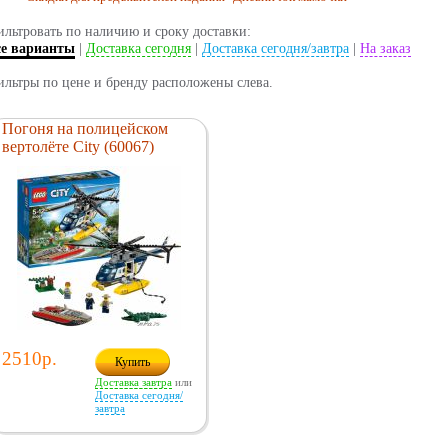
льтровать по наличию и сроку доставки:
се варианты
|
Доставка сегодня
|
Доставка сегодня/завтра
|
На заказ
льтры по цене и бренду расположены слева.
Погоня на полицейском
вертолёте City (60067)
2510р.
Купить
Доставка завтра
или
Доставка сегодня/
завтра