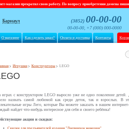
магазин прекратил свою работу. По вопросу приобретения домена пишите
00-00-00
Барнаул
(3852)
00-00-00, +7 (000) 000-0000
О магазине
Как сделать заказ?
Оплата и доставка
Контакты
Корз
авная
Игрушки
Конструкторы
LEGO
LEGO
а играх с конструктором LEGO выросло уже не одно поколение дете
мело назвать самой любимой как среди деток, так и взрослых. В э
лекательные игры Лего, которые Вы можете заказать в нашем интерне
ждый найдет что-нибудь интересное для себя и своего ребёнка!
ействующие акции и скидки:
Скидки для предъявителей издания "Дневничок мамочки"