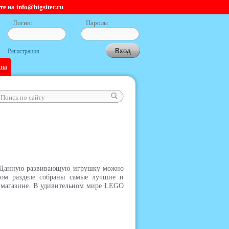
 на info@bigsiter.ru
Логин:
Пароль:
Регистрация
ина
й. Данную развивающую игрушку можно
том разделе собраны самые лучшие и
т-магазине. В удивительном мире LEGO