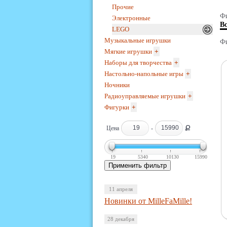
Прочие
Фи
Электронные
В
LEGO
Музыкальные игрушки
Фи
Мягкие игрушки
+
Наборы для творчества
+
Настольно-напольные игры
+
Ночники
Радиоуправляемые игрушки
+
Фигурки
+
Ք
Цена
-
19
5340
10130
15990
11 апреля
Новинки от MilleFaMille!
28 декабря