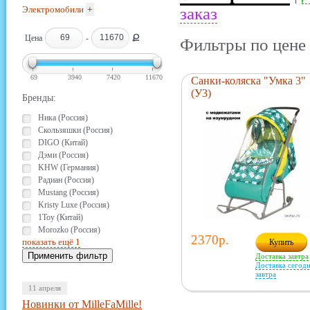
Электромобили
+
заказ
Ք
Цена
-
Фильтры по цене 
69
3940
7420
11670
Санки-коляска "Умка 3"
(У3)
Бренды:
Ника (Россия)
Скользяшки (Россия)
DIGO (Китай)
Дэми (Россия)
KHW (Германия)
Радиан (Россия)
Mustang (Россия)
Kristy Luxe (Россия)
1Toy (Китай)
Morozko (Россия)
2370р.
показать ещё 1
Купить
Доставка завтра
Доставка сегодн
завтра
11 апреля
Новинки от MilleFaMille!