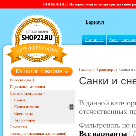
ВНИМАНИЕ! Интернет-магазин прекратил свою работ
Барнаул
О магазине
Как сделать зак
Главная
Транспорт
Санки и 
Каталог товаров
Санки и сн
Велосипеды
+
Педальные машинки
Санки и снегокаты
-
Санки
В данной категор
Санки-коляски
отечественных п
Снегокаты
Аксессуары
Фильтровать по н
Самокаты
Все варианты
|
Д
Толокары (машинки для катания)