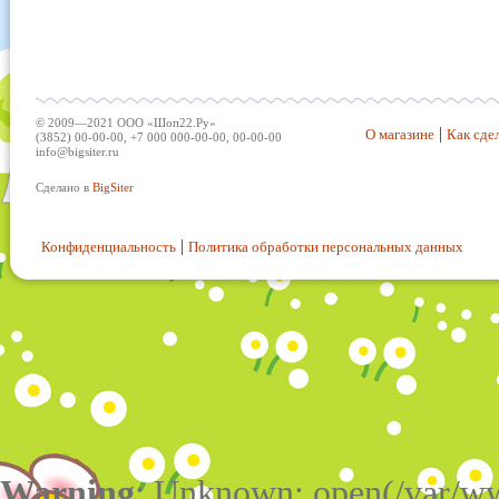
© 2009—2021 ООО «Шоп22.Ру»
О магазине
Как сдел
(3852) 00-00-00, +7 000 000-00-00, 00-00-00
info@bigsiter.ru
Сделано в
BigSiter
Конфиденциальность
Политика обработки персональных данных
Warning
: Unknown: open(/var/w