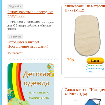
Универсальный матраси
28 декабря
Ника (МК2)
Режим работы в новогодние
праздники
С 29/12/2018 по 08/01/2019г. выходные
дни. С 9 января работаем в обычном
режиме.
14 августа
Готовимся к школе!
Поступление парт Дэми!
все новости
120р.
Купить
Доставка завтра
Доставка сегодн
завтра
Санки-коляска "Ника де
4" Nika (НД4)