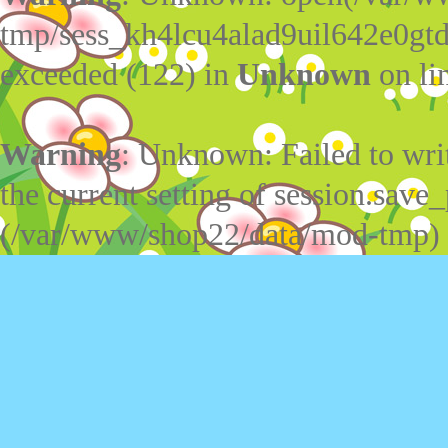
tmp/sess_kh4lcu4alad9uil642e0gt
exceeded (122) in
Unknown
on li
Warning
: Unknown: Failed to write
the current setting of session.save_
(/var/www/shop22/data/mod-tmp)