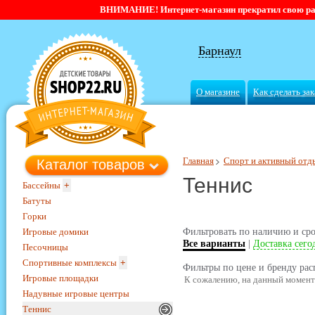
ВНИМАНИЕ! Интернет-магазин прекратил свою работ
Барнаул
О магазине
Как сделать зак
Главная
Спорт и активный отд
Каталог товаров
Теннис
Бассейны
+
Батуты
Горки
Игровые домики
Фильтровать по наличию и сро
Все варианты
|
Доставка сего
Песочницы
Спортивные комплексы
+
Фильтры по цене и бренду рас
Игровые площадки
К сожалению, на данный момент 
Надувные игровые центры
Теннис