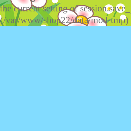
the current setting of session.save_
(/var/www/shop22/data/mod-tmp)