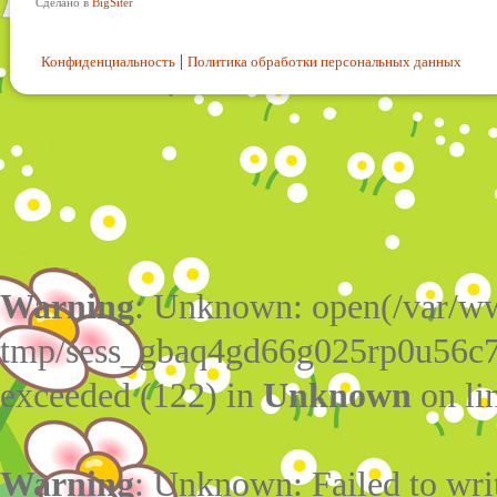
Сделано в
BigSiter
Конфиденциальность
Политика обработки персональных данных
Warning
: Unknown: open(/var/w
tmp/sess_gbaq4gd66g025rp0u56c7
exceeded (122) in
Unknown
on li
Warning
: Unknown: Failed to write