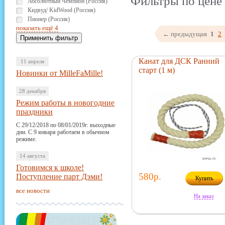
Фильтры по цене 
Абсолютный Чемпион (Россия)
Кидвуд/ KidWood (Россия)
Пионер (Россия)
показать ещё 4
← предыдущая
1
2
Канат для ДСК Ранний
11 апреля
старт (1 м)
Новинки от MilleFaMille!
28 декабря
Режим работы в новогодние
праздники
С 29/12/2018 по 08/01/2019г. выходные
дни. С 9 января работаем в обычном
режиме.
14 августа
Готовимся к школе!
580р.
Поступление парт Дэми!
Купить
все новости
На заказ