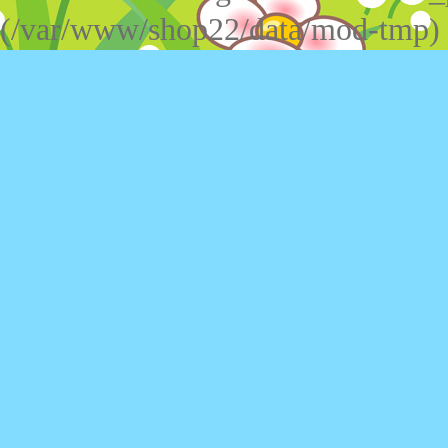
(/var/www/shop22/data/mod-tmp)