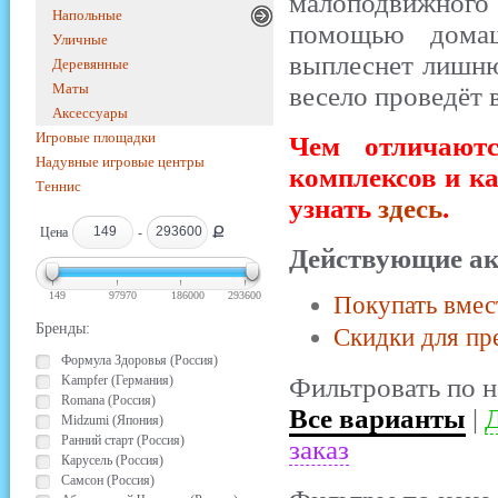
малоподвижног
Напольные
помощью домаш
Уличные
выплеснет лишню
Деревянные
Маты
весело проведёт 
Аксессуары
Игровые площадки
Чем отличают
Надувные игровые центры
комплексов и к
Теннис
узнать
здесь
.
Ք
Цена
-
Действующие ак
149
97970
186000
293600
Покупать вмес
Бренды:
Скидки для пр
Формула Здоровья (Россия)
Kampfer (Германия)
Фильтровать по н
Romana (Россия)
Все варианты
|
Д
Midzumi (Япония)
Ранний старт (Россия)
заказ
Карусель (Россия)
Самсон (Россия)