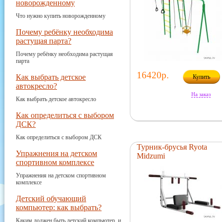
новорожденному
Что нужно купить новорожденному
Почему ребёнку необходима
растущая парта?
Почему ребёнку необходима растущая
парта
16420р.
Как выбрать детское
Купить
автокресло?
На заказ
Как выбрать детское автокресло
Как определиться с выбором
ДСК?
Как определиться с выбором ДСК
Турник-брусья Ryota
Упражнения на детском
Midzumi
спортивном комплексе
Упражнения на детском спортивном
комплексе
Детский обучающий
компьютер: как выбрать?
Каким должен быть детский компьютер, и