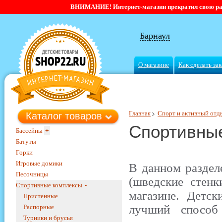
ВНИМАНИЕ! Интернет-магазин прекратил свою работ
Барнаул
О магазине
Как сделать зак
Главная
Спорт и активный отд
Каталог товаров
Спортивны
Бассейны
+
Батуты
Горки
Игровые домики
В данном раздел
Песочницы
(шведские стен
Спортивные комплексы
-
магазине. Детск
Пристенные
лучший способ
Распорные
Турники и брусья