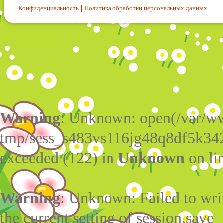
Конфиденциальность
Политика обработки персональных данных
Warning
: Unknown: open(/var/w
tmp/sess_s483vs116jg48q8df5k342
exceeded (122) in
Unknown
on li
Warning
: Unknown: Failed to write
the current setting of session.save_