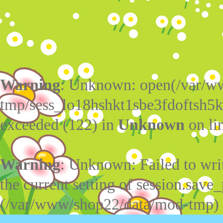
Warning
: Unknown: open(/var/w
tmp/sess_lo18hshkt1sbe3fdoftsh5
exceeded (122) in
Unknown
on li
Warning
: Unknown: Failed to write
the current setting of session.save_
(/var/www/shop22/data/mod-tmp)