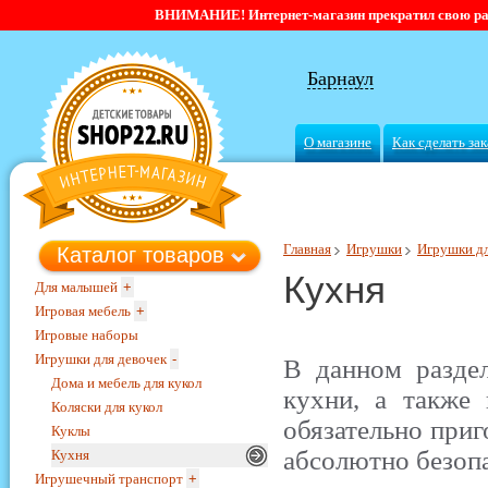
ВНИМАНИЕ! Интернет-магазин прекратил свою работ
Барнаул
О магазине
Как сделать зак
Главная
Игрушки
Игрушки дл
Каталог товаров
Кухня
Для малышей
+
Игровая мебель
+
Игровые наборы
Игрушки для девочек
-
В данном разде
Дома и мебель для кукол
кухни, а также
Коляски для кукол
обязательно приг
Куклы
абсолютно безопа
Кухня
Игрушечный транспорт
+