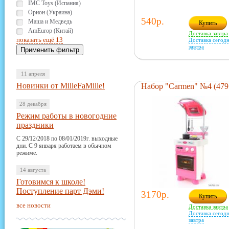
IMC Toys (Испания)
Орион (Украина)
540р.
Маша и Медведь
Купить
AmEurop (Китай)
Доставка завтра
показать ещё 13
Доставка сегодн
завтра
11 апреля
Новинки от MilleFaMille!
Набор "Carmen" №4 (479
28 декабря
Режим работы в новогодние
праздники
С 29/12/2018 по 08/01/2019г. выходные
дни. С 9 января работаем в обычном
режиме.
14 августа
Готовимся к школе!
Поступление парт Дэми!
3170р.
Купить
все новости
Доставка завтра
Доставка сегодн
завтра