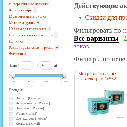
Интерактивные игрушки
Действующие ак
Конструкторы
+
Скидки для пр
Музыкальные игрушки
Мягкие игрушки
+
Фильтровать по н
Наборы для творчества
+
Настольно-напольные игры
+
Все варианты
|
Д
Ночники
заказ
Радиоуправляемые игрушки
+
Фигурки
+
Фильтры по цене 
Ք
Цена
-
Микроволновая печь
Совтехстром (У562)
39
1410
2650
4160
Бренды:
Полесье (Беларусь)
Играем вместе (Россия)
Нордпласт (Россия)
Winner (Китай)
Совтехстром (Россия)
Keenway (Китай)