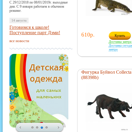
С 29/12/2018 по 08/01/2019г. выходные
дни. С 9 января работаем в обычном
режиме.
14 августа
Готовимся к школе!
Поступление парт Дэми!
610р.
Купить
все новости
Доставка завтра
Доставка сегодн
завтра
Фигурка Буйвол Collecta
(88398b)