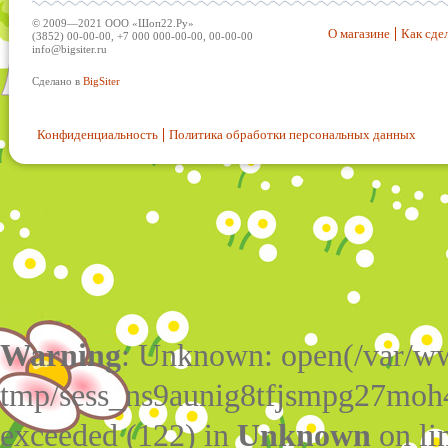
© 2009—2021 ООО «Шоп22.Ру»
О магазине
Как сдел
(3852) 00-00-00, +7 000 000-00-00, 00-00-00
info@bigsiter.ru
Сделано в
BigSiter
Конфиденциальность
Политика обработки персональных данных
Warning
: Unknown: open(/var/w
tmp/sess_ns9aunig8tfjsmpg27moh
exceeded (122) in
Unknown
on li