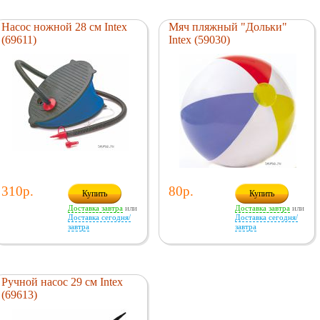
Насос ножной 28 см Intex
Мяч пляжный "Дольки"
(69611)
Intex (59030)
310р.
80р.
Купить
Купить
Доставка завтра
или
Доставка завтра
или
Доставка сегодня/
Доставка сегодня/
завтра
завтра
Ручной насос 29 см Intex
(69613)