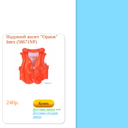
Надувной жилет "Оранж"
Intex (58671NP)
240р.
Купить
Доставка завтра
или
Доставка сегодня/
завтра