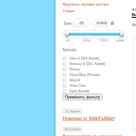
Надувные игровые центры
Фи
Теннис
В
Ք
Цена
-
Фи
69
14510
27510
43400
Бренды:
Intex (США-Китай)
Bestway (США, Китай)
Disney
Окси-Шок (Россия)
Marvel
Winx Club
Intek (Китай)
11 апреля
Новинки от MilleFaMille!
28 декабря