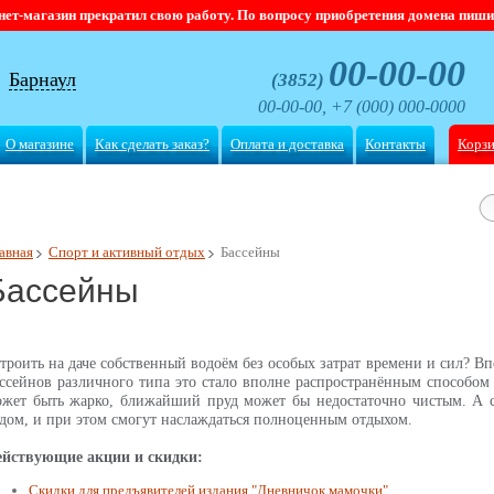
магазин прекратил свою работу. По вопросу приобретения домена пишите
00-00-00
Барнаул
(3852)
00-00-00, +7 (000) 000-0000
О магазине
Как сделать заказ?
Оплата и доставка
Контакты
Корз
авная
Спорт и активный отдых
Бассейны
Бассейны
троить на даче собственный водоём без особых затрат времени и сил? В
ссейнов различного типа это стало вполне распространённым способом
жет быть жарко, ближайший пруд может бы недостаточно чистым. А с 
дом, и при этом смогут наслаждаться полноценным отдыхом.
ействующие акции и скидки:
Скидки для предъявителей издания "Дневничок мамочки"