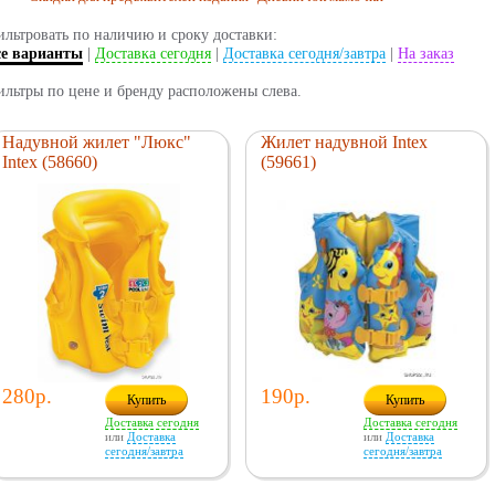
льтровать по наличию и сроку доставки:
се варианты
|
Доставка сегодня
|
Доставка сегодня/завтра
|
На заказ
льтры по цене и бренду расположены слева.
Надувной жилет "Люкс"
Жилет надувной Intex
Intex (58660)
(59661)
280р.
190р.
Купить
Купить
Доставка сегодня
Доставка сегодня
или
Доставка
или
Доставка
сегодня/завтра
сегодня/завтра