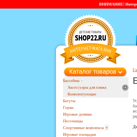
ВНИМАНИЕ! Интернет-
Гл
Каталог товаров
Бассейны
-
Аксессуары для пляжа
Комплектующие
Батуты
Ус
ба
Горки
мо
Игровые домики
ря
Песочницы
Д
Спортивные комплексы
+
Игровые площадки