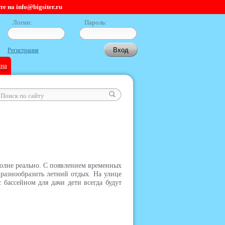
 на info@bigsiter.ru
Логин:
Пароль:
Регистрация
ина
полне реально. С появлением временных
 разнообразить летний отдых. На улице
бассейном для дачи дети всегда будут