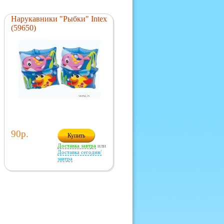
Нарукавники "Рыбки" Intex
(59650)
90р.
Купить
Доставка завтра
или
Доставка сегодня/
завтра