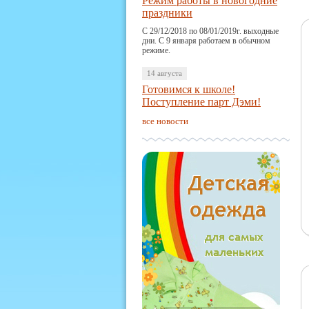
Режим работы в новогодние
праздники
С 29/12/2018 по 08/01/2019г. выходные
дни. С 9 января работаем в обычном
режиме.
14 августа
Готовимся к школе!
Поступление парт Дэми!
все новости