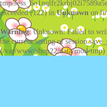
tmp/sess_6o1nqlfr2krbj02i7589a5
exceeded (122) in
Unknown
on li
Warning
: Unknown: Failed to write
the current setting of session.save_
(/var/www/shop22/data/mod-tmp)