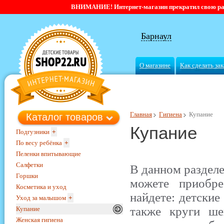
ВНИМАНИЕ! Интернет-магазин прекратил свою работ
Барнаул
О магазине
Как сделать зак
Главная
Гигиена
Купание
Каталог товаров
Купание
Подгузники
+
По весу ребёнка
+
Пеленки впитывающие
Салфетки
В данном разделе
Горшки
можете приобре
Косметика и уход
найдете: детские
Уход за малышом
+
также круги ш
Купание
Женская гигиена