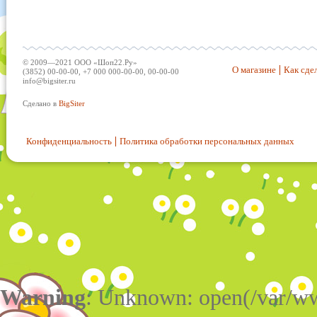
© 2009—2021 ООО «Шоп22.Ру»
О магазине
Как сдел
(3852) 00-00-00, +7 000 000-00-00, 00-00-00
info@bigsiter.ru
Сделано в
BigSiter
Конфиденциальность
Политика обработки персональных данных
Warning
: Unknown: open(/var/w