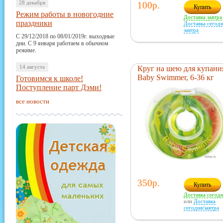
28 декабря
100р.
Купить
Режим работы в новогодние
Доставка завтра
праздники
Доставка сегодн
завтра
С 29/12/2018 по 08/01/2019г. выходные
дни. С 9 января работаем в обычном
режиме.
14 августа
Круг на шею для купани
Baby Swimmer, 6-36 кг
Готовимся к школе!
Поступление парт Дэми!
все новости
350р.
Купить
Доставка сегод
или
Доставка
сегодня/завтра