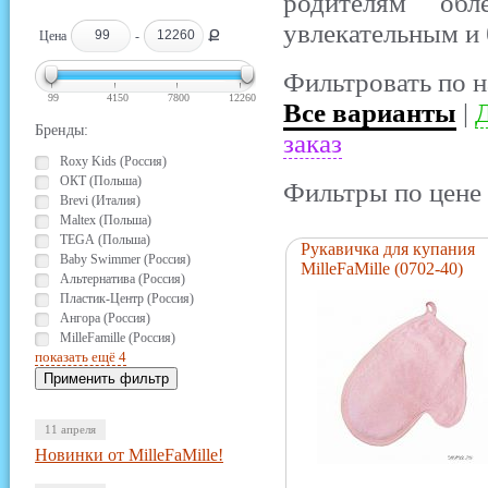
родителям обл
увлекательным и 
Ք
Цена
-
Фильтровать по н
99
4150
7800
12260
Все варианты
|
Д
Бренды:
заказ
Roxy Kids (Россия)
ОКТ (Польша)
Фильтры по цене 
Brevi (Италия)
Maltex (Польша)
TEGA (Польша)
Рукавичка для купания
Baby Swimmer (Россия)
MilleFaMille (0702-40)
Альтернатива (Россия)
Пластик-Центр (Россия)
Ангора (Россия)
MilleFamille (Россия)
показать ещё 4
11 апреля
Новинки от MilleFaMille!