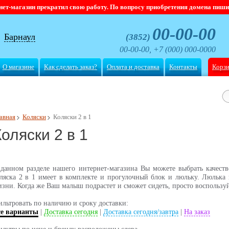
магазин прекратил свою работу. По вопросу приобретения домена пишите
00-00-00
Барнаул
(3852)
00-00-00, +7 (000) 000-0000
О магазине
Как сделать заказ?
Оплата и доставка
Контакты
Корз
авная
Коляски
Коляски 2 в 1
Коляски 2 в 1
данном разделе нашего интернет-магазина Вы можете выбрать качеств
ляска 2 в 1 имеет в комплекте и прогулочный блок и люльку. Люлька 
зни. Когда же Ваш малыш подрастет и сможет сидеть, просто воспользу
льтровать по наличию и сроку доставки:
се варианты
|
Доставка сегодня
|
Доставка сегодня/завтра
|
На заказ