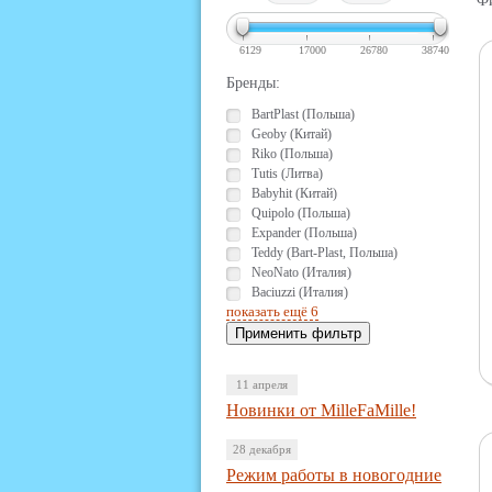
Фи
6129
17000
26780
38740
Бренды:
BartPlast (Польша)
Geoby (Китай)
Riko (Польша)
Tutis (Литва)
Babyhit (Китай)
Quipolo (Польша)
Expander (Польша)
Teddy (Bart-Plast, Польша)
NeoNato (Италия)
Baciuzzi (Италия)
показать ещё 6
11 апреля
Новинки от MilleFaMille!
28 декабря
Режим работы в новогодние