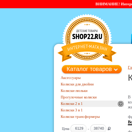
ВНИМАНИЕ! Интернет-
Гл
Каталог товаров
Аксессуары
Коляски для двойни
Коляски-люльки
Прогулочные коляски
В 
ко
Коляски 2 в 1
жи
Коляски 3 в 1
Коляски трансформеры
Фи
В
Ք
Цена
-