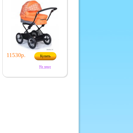
11530р.
Купить
На заказ