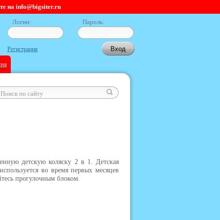
 на info@bigsiter.ru
Логин:
Пароль:
Регистрация
ина
енную детскую коляску 2 в 1. Детская
используется во время первых месяцев
йтесь прогулочным блоком.