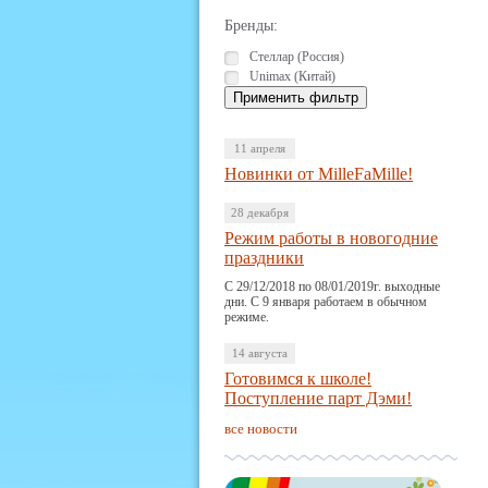
Бренды:
Стеллар (Россия)
Unimax (Китай)
11 апреля
Новинки от MilleFaMille!
28 декабря
Режим работы в новогодние
праздники
С 29/12/2018 по 08/01/2019г. выходные
дни. С 9 января работаем в обычном
режиме.
14 августа
Готовимся к школе!
Поступление парт Дэми!
все новости