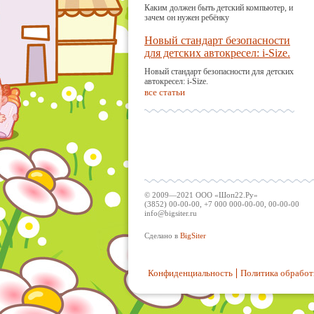
Каким должен быть детский компьютер, и
зачем он нужен ребёнку
Новый стандарт безопасности
для детских автокресел: i-Size.
Новый стандарт безопасности для детских
автокресел: i-Size.
все статьи
© 2009—2021 ООО «Шоп22.Ру»
(3852) 00-00-00, +7 000 000-00-00, 00-00-00
info@bigsiter.ru
Сделано в
BigSiter
Конфиденциальность
Политика обработ