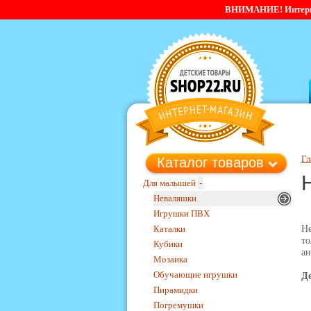
ВНИМАНИЕ! Интернет-
Гл
Каталог товаров
Для малышей
-
Неваляшки
Игрушки ПВХ
Каталки
Не
то
Кубики
ан
Мозаика
Обучающие игрушки
Д
Пирамидки
Погремушки