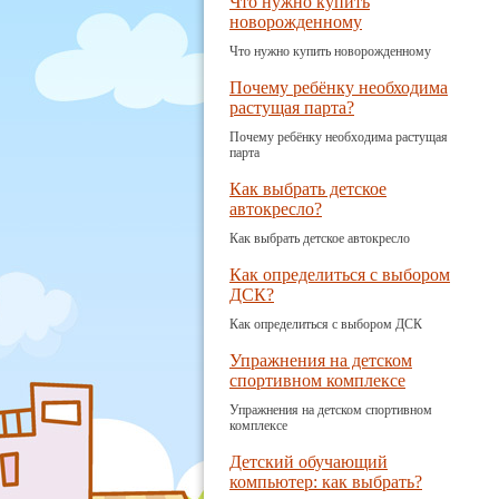
Что нужно купить
новорожденному
Что нужно купить новорожденному
Почему ребёнку необходима
растущая парта?
Почему ребёнку необходима растущая
парта
Как выбрать детское
автокресло?
Как выбрать детское автокресло
Как определиться с выбором
ДСК?
Как определиться с выбором ДСК
Упражнения на детском
спортивном комплексе
Упражнения на детском спортивном
комплексе
Детский обучающий
компьютер: как выбрать?