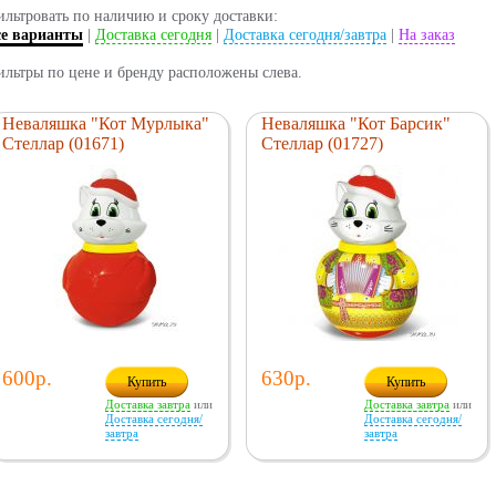
льтровать по наличию и сроку доставки:
се варианты
|
Доставка сегодня
|
Доставка сегодня/завтра
|
На заказ
льтры по цене и бренду расположены слева.
Неваляшка "Кот Мурлыка"
Неваляшка "Кот Барсик"
Стеллар (01671)
Стеллар (01727)
600р.
630р.
Купить
Купить
Доставка завтра
или
Доставка завтра
или
Доставка сегодня/
Доставка сегодня/
завтра
завтра