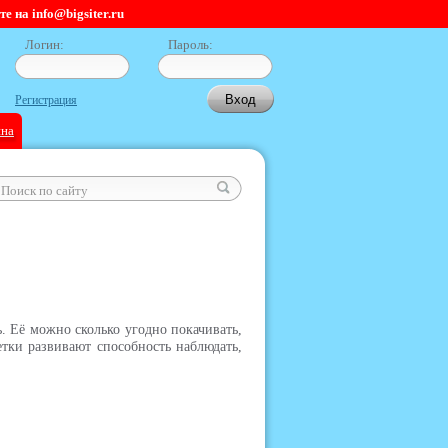
 на info@bigsiter.ru
Логин:
Пароль:
Регистрация
ина
. Её можно сколько угодно покачивать,
етки развивают способность наблюдать,