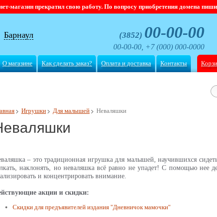
магазин прекратил свою работу. По вопросу приобретения домена пишите
00-00-00
Барнаул
(3852)
00-00-00, +7 (000) 000-0000
О магазине
Как сделать заказ?
Оплата и доставка
Контакты
Корз
авная
Игрушки
Для малышей
Неваляшки
Неваляшки
валяшка – это традиционная игрушка для малышей, научившихся сидеть
лкать, наклонять, но неваляшка всё равно не упадет! С помощью нее д
ализировать и концентрировать внимание.
ействующие акции и скидки:
Скидки для предъявителей издания "Дневничок мамочки"