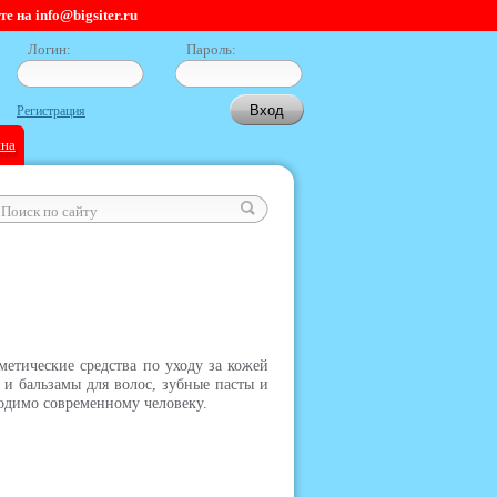
 на info@bigsiter.ru
Логин:
Пароль:
Регистрация
ина
метические средства по уходу за кожей
 и бальзамы для волос, зубные пасты и
ходимо современному человеку.