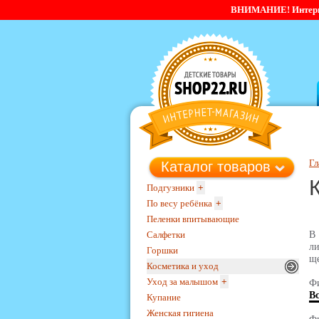
ВНИМАНИЕ! Интернет-
Гл
Каталог товаров
Подгузники
+
По весу ребёнка
+
Пеленки впитывающие
Салфетки
В 
ли
Горшки
ще
Косметика и уход
Уход за малышом
+
Фи
В
Купание
Женская гигиена