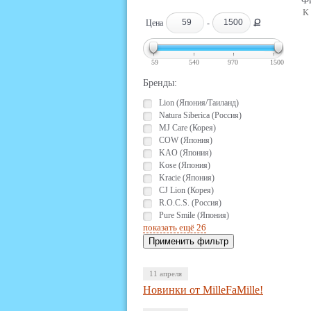
Фи
К
Ք
Цена
-
59
540
970
1500
Бренды:
Lion (Япония/Таиланд)
Natura Siberica (Россия)
MJ Care (Корея)
COW (Япония)
KAO (Япония)
Kose (Япония)
Kracie (Япония)
CJ Lion (Корея)
R.O.C.S. (Россия)
Pure Smile (Япония)
показать ещё 26
11 апреля
Новинки от MilleFaMille!