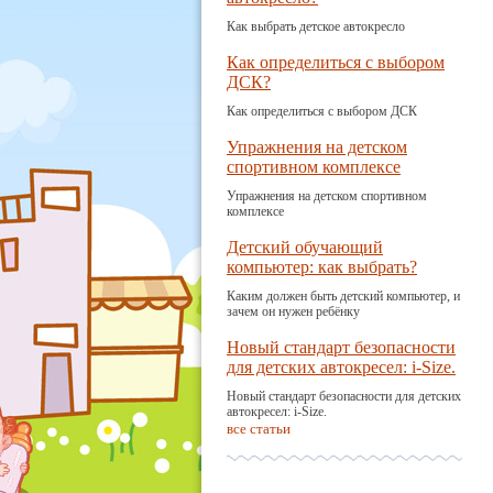
Как выбрать детское автокресло
Как определиться с выбором
ДСК?
Как определиться с выбором ДСК
Упражнения на детском
спортивном комплексе
Упражнения на детском спортивном
комплексе
Детский обучающий
компьютер: как выбрать?
Каким должен быть детский компьютер, и
зачем он нужен ребёнку
Новый стандарт безопасности
для детских автокресел: i-Size.
Новый стандарт безопасности для детских
автокресел: i-Size.
все статьи