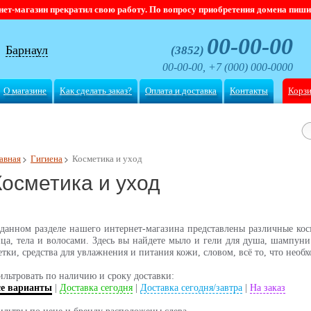
магазин прекратил свою работу. По вопросу приобретения домена пишите
00-00-00
Барнаул
(3852)
00-00-00, +7 (000) 000-0000
О магазине
Как сделать заказ?
Оплата и доставка
Контакты
Корз
авная
Гигиена
Косметика и уход
Косметика и уход
данном разделе нашего интернет-магазина представлены различные кос
ца, тела и волосами. Здесь вы найдете мыло и гели для душа, шампуни
тки, средства для увлажнения и питания кожи, словом, всё то, что необ
льтровать по наличию и сроку доставки:
се варианты
|
Доставка сегодня
|
Доставка сегодня/завтра
|
На заказ