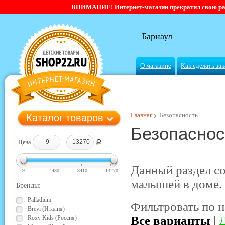
ВНИМАНИЕ! Интернет-магазин прекратил свою работ
Барнаул
О магазине
Как сделать зак
Главная
Безопасность
Каталог товаров
Безопаснос
Ք
Цена
-
Данный раздел с
9
4430
8410
13270
малышей в доме.
Бренды:
Palladium
Фильтровать по н
Brevi (Италия)
Все варианты
|
Д
Roxy Kids (Россия)