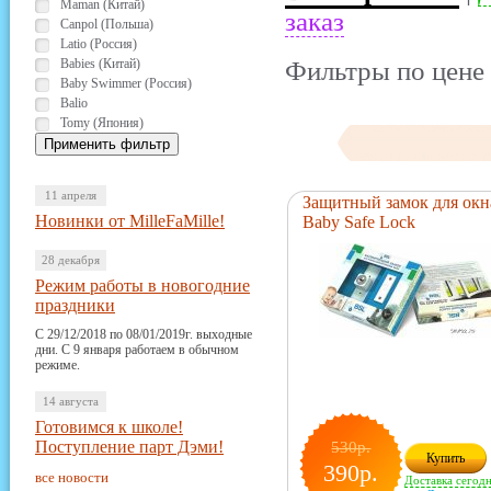
Maman (Китай)
заказ
Canpol (Польша)
Latio (Россия)
Babies (Китай)
Фильтры по цене 
Baby Swimmer (Россия)
Balio
Tomy (Япония)
11 апреля
Защитный замок для окн
Новинки от MilleFaMille!
Baby Safe Lock
28 декабря
Режим работы в новогодние
праздники
С 29/12/2018 по 08/01/2019г. выходные
дни. С 9 января работаем в обычном
режиме.
14 августа
Готовимся к школе!
Поступление парт Дэми!
530р.
Купить
390р.
все новости
Доставка сегод