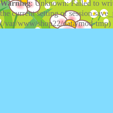
Warning
: Unknown: Failed to write
the current setting of session.save_
(/var/www/shop22/data/mod-tmp)