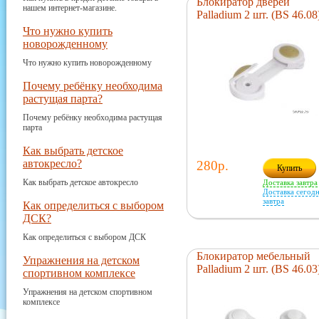
Блокиратор дверей
нашем интернет-магазине.
Palladium 2 шт. (BS 46.08
Что нужно купить
новорожденному
Что нужно купить новорожденному
Почему ребёнку необходима
растущая парта?
Почему ребёнку необходима растущая
парта
Как выбрать детское
автокресло?
280р.
Купить
Как выбрать детское автокресло
Доставка завтра
Доставка сегодн
завтра
Как определиться с выбором
ДСК?
Как определиться с выбором ДСК
Блокиратор мебельный
Упражнения на детском
Palladium 2 шт. (BS 46.03
спортивном комплексе
Упражнения на детском спортивном
комплексе