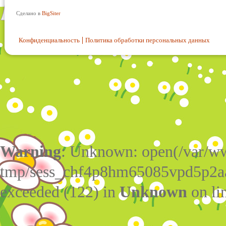
Сделано в
BigSiter
Конфиденциальность
Политика обработки персональных данных
Warning
: Unknown: open(/var/w
tmp/sess_chf4p8hm65085vpd5p2aa
exceeded (122) in
Unknown
on li