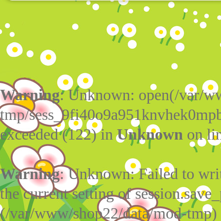
Warning
: Unknown: open(/var/w
tmp/sess_9fi40o9a951knvhek0mpb
exceeded (122) in
Unknown
on li
Warning
: Unknown: Failed to write
the current setting of session.save_
(/var/www/shop22/data/mod-tmp)