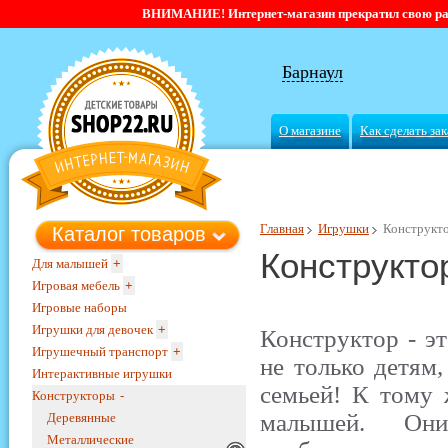
ВНИМАНИЕ! Интернет-магазин прекратил свою работ
Барнаул
О магазине
Как сделать зак
Главная
Игрушки
Конструкт
Каталог товаров
Конструкто
Для малышей
+
Игровая мебель
+
Игровые наборы
Игрушки для девочек
+
Конструктор - эт
Игрушечный транспорт
+
не только детям,
Интерактивные игрушки
семьей! К тому 
Конструкторы
-
малышей. Они
Деревянные
Металлические