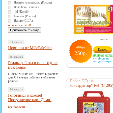
Десятое королевство (Россия)
Bondibon (Бельгия)
4M (Китай)
Биплант (Россия)
Hasbro (США)
показать ещё 50
11 апреля
490р.
Новинки от MilleFaMille!
Купить
250р.
Доставка сегод
28 декабря
или
Доставка
сегодня/завтра
Режим работы в новогодние
праздники
С 29/12/2018 по 08/01/2019г. выходные
дни. С 9 января работаем в обычном
Набор "Юный
режиме.
конструктор" №1 (С-295
14 августа
Готовимся к школе!
Поступление парт Дэми!
все новости