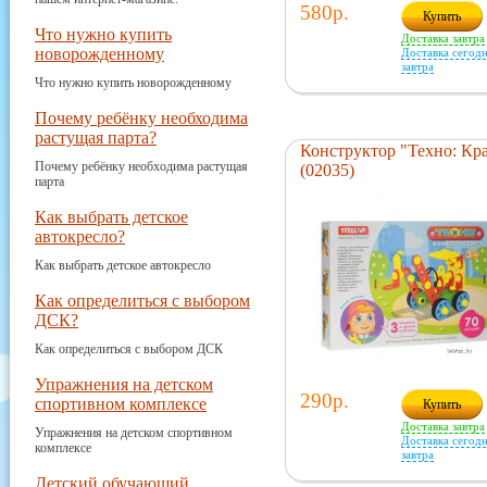
580р.
Купить
Что нужно купить
Доставка завтра
новорожденному
Доставка сегодн
завтра
Что нужно купить новорожденному
Почему ребёнку необходима
растущая парта?
Конструктор "Техно: Кр
Почему ребёнку необходима растущая
(02035)
парта
Как выбрать детское
автокресло?
Как выбрать детское автокресло
Как определиться с выбором
ДСК?
Как определиться с выбором ДСК
Упражнения на детском
290р.
спортивном комплексе
Купить
Доставка завтра
Упражнения на детском спортивном
Доставка сегодн
комплексе
завтра
Детский обучающий