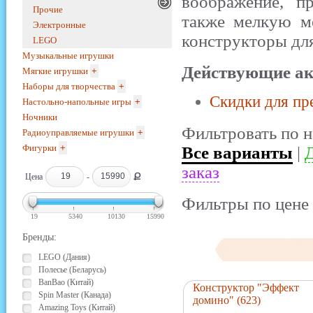
воображение, п
Прочие
также мелкую м
Электронные
конструкторы для
LEGO
Музыкальные игрушки
Действующие ак
Мягкие игрушки
+
Наборы для творчества
+
Скидки для пр
Настольно-напольные игры
+
Ночники
Фильтровать по н
Радиоуправляемые игрушки
+
Фигурки
+
Все варианты
|
Д
заказ
Ք
Цена
-
Фильтры по цене 
19
5340
10130
15990
Бренды:
LEGO (Дания)
Полесье (Беларусь)
BanBao (Китай)
Конструктор "Эффект
Spin Master (Канада)
домино" (623)
Amazing Toys (Китай)