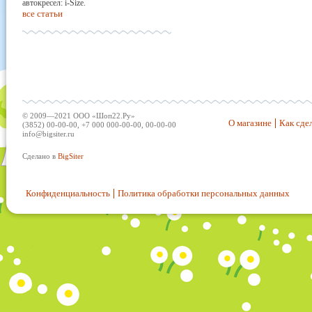
автокресел: i-Size.
все статьи
© 2009—2021 ООО «Шоп22.Ру»
О магазине
Как сдел
(3852) 00-00-00, +7 000 000-00-00, 00-00-00
info@bigsiter.ru
Сделано в
BigSiter
Конфиденциальность
Политика обработки персональных данных