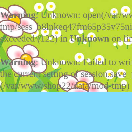
Warning
: Unknown: open(/var/w
tmp/sess_b8lnkeq47fm65p35v75ni
exceeded (122) in
Unknown
on li
Warning
: Unknown: Failed to write
the current setting of session.save_
(/var/www/shop22/data/mod-tmp)