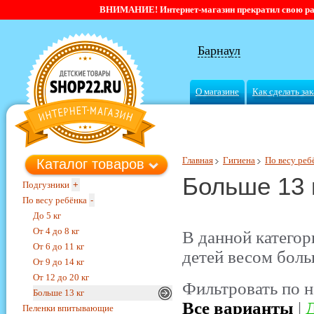
ВНИМАНИЕ! Интернет-магазин прекратил свою работ
Барнаул
О магазине
Как сделать зак
Главная
Гигиена
По весу реб
Каталог товаров
Больше 13 
Подгузники
+
По весу ребёнка
-
До 5 кг
От 4 до 8 кг
В данной категор
От 6 до 11 кг
детей весом боль
От 9 до 14 кг
От 12 до 20 кг
Фильтровать по н
Больше 13 кг
Все варианты
|
Д
Пеленки впитывающие