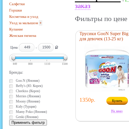
Салфетки
заказ
Горшки
Косметика и уход
Фильтры по цене 
Уход за малышом
+
Купание
Трусики GooN Super Big
Женская гигиена
для девочек (13-25 кг)
Ք
Цена
-
449
800
1110
1500
Бренды:
Goo.N (Япония)
Beffy's (Ю. Корея)
Cheekiss (Корея)
Merries (Япония)
1350р.
Купить
Moony (Япония)
Kidy (Турция)
На заказ
Mamy Poko (Япония)
Genki (Япония)