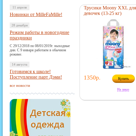
Трусики Moony XXL для
11 апреля
девочек (13-25 кг)
Новинки от MilleFaMille!
28 декабря
Режим работы в новогодние
праздники
С 29/12/2018 по 08/01/2019г. выходные
дни. С 9 января работаем в обычном
режиме.
14 августа
Готовимся к школе!
Поступление парт Дэми!
1350р.
Купить
все новости
На заказ