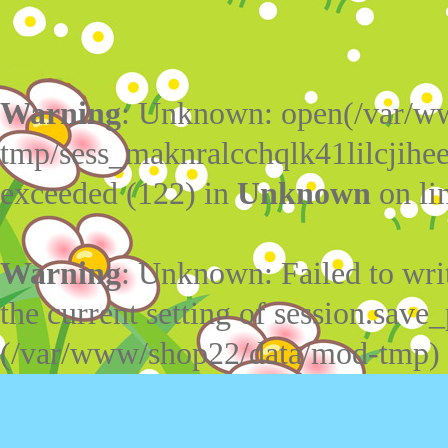
Warning
: Unknown: open(/var/w
tmp/sess_maknralcchqlk41lilcjihe
exceeded (122) in
Unknown
on li
Warning
: Unknown: Failed to write
the current setting of session.save_
(/var/www/shop22/data/mod-tmp)