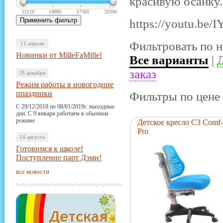
красивую осанку.
12119
14880
17360
20390
https://youtu.b
Фильтровать по н
11 апреля
Новинки от MilleFaMille!
Все варианты
|
Д
заказ
28 декабря
Режим работы в новогодние
праздники
Фильтры по цене 
С 29/12/2018 по 08/01/2019г. выходные
дни. С 9 января работаем в обычном
режиме.
Детское кресло C3 Comf-
Pro
14 августа
Готовимся к школе!
Поступление парт Дэми!
все новости