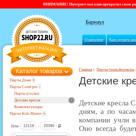
ВНИМАНИЕ! Интернет-магазин прекратил свою работ
Барнаул
О магазине
Как сделать зак
Главная
Парты-трансформеры
Каталог товаров
Детские кр
Парты Дэми
+
Парты Comf-pro
-
Парты (столы)
Детские кресла
Детские кресла C
Комплектующие
дням, а по часа
Парты Kids Master
+
компании учли в
Ք
Цена
-
Оно всегда буде