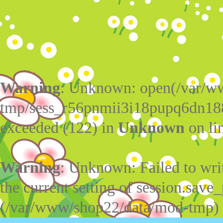
Warning
: Unknown: open(/var/w
tmp/sess_r56pnmii3i18pupq6dn18
exceeded (122) in
Unknown
on li
Warning
: Unknown: Failed to write
the current setting of session.save_
(/var/www/shop22/data/mod-tmp)