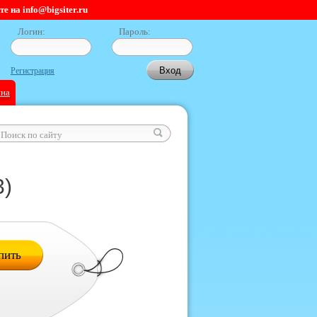
 на info@bigsiter.ru
Логин:
Пароль:
Регистрация
ина
3)
пить