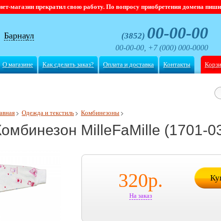
магазин прекратил свою работу. По вопросу приобретения домена пишите
00-00-00
Барнаул
(3852)
00-00-00, +7 (000) 000-0000
О магазине
Как сделать заказ?
Оплата и доставка
Контакты
Корз
авная
Одежда и текстиль
Комбинезоны
Комбинезон MilleFaMille (1701-0
320
р.
Ку
На заказ