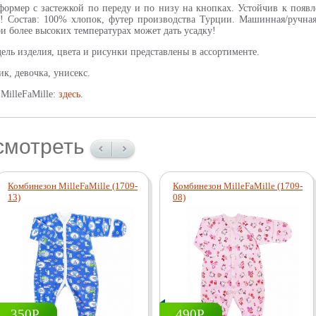
формер с застежкой по переду и по низу на кнопках. Устойчив к появ
! Состав: 100% хлопок, футер производства Турции. Машинная/ручная 
ри более высоких температурах может дать усадку!
ель изделия, цвета и рисунки представлены в ассортименте.
к, девочка, унисекс.
MilleFaMille:
здесь
.
смотреть
Комбинезон MilleFaMille (1709-
Комбинезон MilleFaMille (1709-
13)
08)
350Р.
490Р.