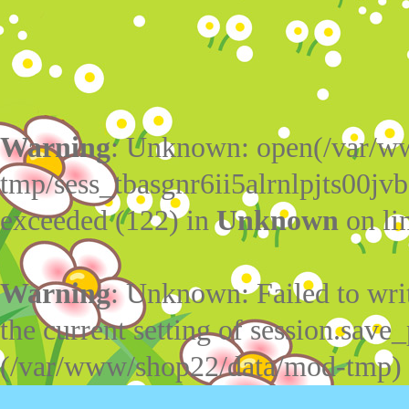
Warning
: Unknown: open(/var/w
tmp/sess_tbasgnr6ii5alrnlpjts00j
exceeded (122) in
Unknown
on li
Warning
: Unknown: Failed to write
the current setting of session.save_
(/var/www/shop22/data/mod-tmp)