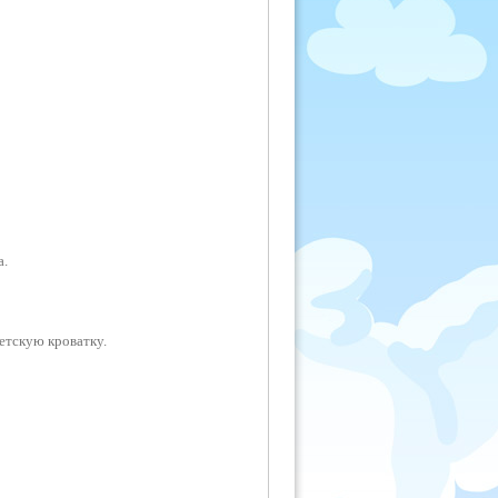
а.
етскую кроватку.