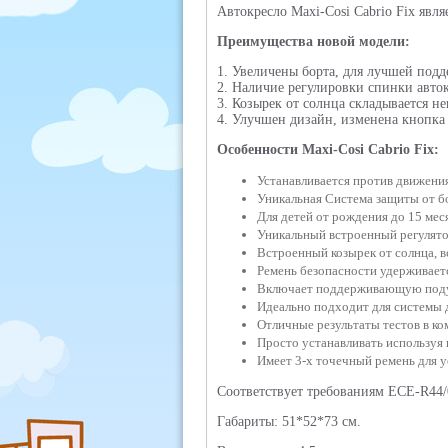
Автокресло Maxi-Cosi Cabrio Fix явл
Преимущества новой модели:
1. Увеличены борта, для лучшей под
2. Наличие регулировки спинки авток
3. Козырек от солнца складывается не
4. Улучшен дизайн, изменена кнопка
Особенности Maxi-Cosi Cabrio Fix:
Устанавливается против движения
Уникальная Система защиты от б
Для детей от рождения до 15 месяц
Уникальный встроенный регулятор
Встроенный козырек от солнца, в
Ремень безопасности удерживае
Включает поддерживающую подуш
Идеально подходит для системы 
Отличные результаты тестов в ко
Просто устанавливать используя
Имеет 3-х точечный ремень для у
Соответствует требованиям ECE-R44/
Габариты: 51*52*73 см.