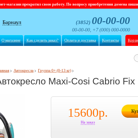
магазин прекратил свою работу. По вопросу приобретения домена пишите
00-00-00
Барнаул
(3852)
00-00-00, +7 (000) 000-0000
О магазине
Как сделать заказ?
Оплата и доставка
Контакты
Корз
авная
Автокресла
Группа 0+ (0-13 кг)
втокресло Maxi-Cosi Cabrio Fix F
15600
р.
Ку
На заказ