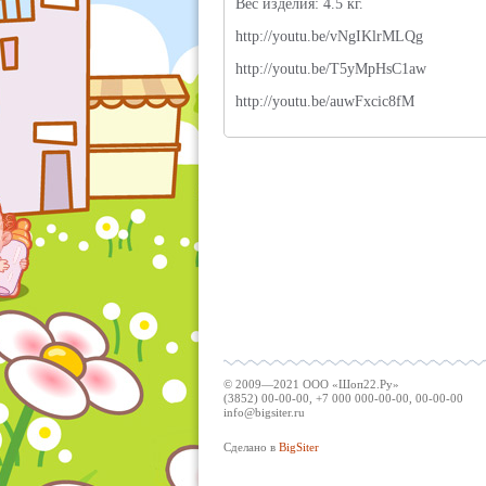
Вес изделия: 4.5 кг.
http://youtu.be/vNgIKlrMLQg
http://youtu.be/T5yMpHsC1aw
http://youtu.be/auwFxcic8fM
© 2009—2021 ООО «Шоп22.Ру»
(3852) 00-00-00, +7 000 000-00-00, 00-00-00
info@bigsiter.ru
Сделано в
BigSiter