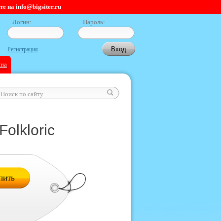
 на info@bigsiter.ru
Логин:
Пароль:
Регистрация
ина
olkloric
пить