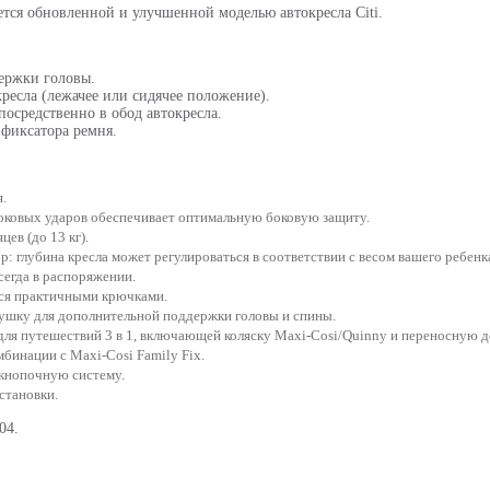
яется обновленной и улучшенной моделью автокресла Citi.
держки головы.
ресла (лежачее или сидячее положение).
посредственно в обод автокресла.
 фиксатора ремня.
.
оковых ударов обеспечивает оптимальную боковую защиту.
ев (до 13 кг).
: глубина кресла может регулироваться в соответствии с весом вашего ребенк
сегда в распоряжении.
тся практичными крючками.
ку для дополнительной поддержки головы и спины.
для путешествий 3 в 1, включающей коляску Maxi-Cosi/Quinny и переносную д
мбинации с Maxi-Cosi Family Fix.
 кнопочную систему.
становки.
04.