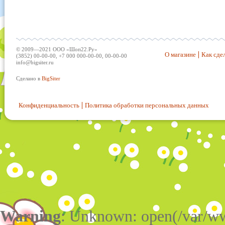
© 2009—2021 ООО «Шоп22.Ру»
О магазине
Как сдел
(3852) 00-00-00, +7 000 000-00-00, 00-00-00
info@bigsiter.ru
Сделано в
BigSiter
Конфиденциальность
Политика обработки персональных данных
Warning
: Unknown: open(/var/w