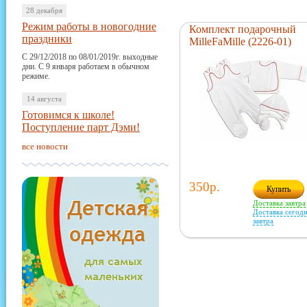
28 декабря
Режим работы в новогодние
Комплект подарочный
праздники
MilleFaMille (2226-01)
С 29/12/2018 по 08/01/2019г. выходные
дни. С 9 января работаем в обычном
режиме.
14 августа
Готовимся к школе!
Поступление парт Дэми!
все новости
350р.
Купить
Доставка завтра
Доставка сегодн
завтра