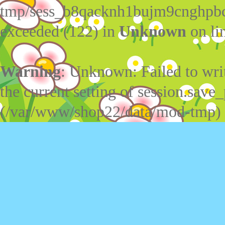
tmp/sess_b8qacknh1bujm9cnghpbc
exceeded (122) in
Unknown
on li
Warning
: Unknown: Failed to write
the current setting of session.save_
(/var/www/shop22/data/mod-tmp)