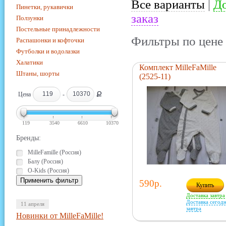
Все варианты
|
До
Пинетки, рукавички
заказ
Ползунки
Постельные принадлежности
Фильтры по цене 
Распашонки и кофточки
Футболки и водолазки
Халатики
Комплект MilleFaMille
Штаны, шорты
(2525-11)
Ք
Цена
-
119
3540
6610
10370
Бренды:
MilleFamille (Россия)
Балу (Россия)
O-Kids (Россия)
590р.
Купить
Доставка завтра
Доставка сегодн
11 апреля
завтра
Новинки от MilleFaMille!